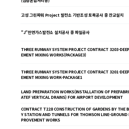
(심층혼합처리공)
고성 그린파워 Project 발전소 기반조성 토목공사 중 잔교설치
"J"천연가스발전소 설치공사 중 파일공사
THREE RUNWAY SYSTEM PROJECT CONTRACT 3203-DEEP
EMENT MIXING WORKS(PACKAGE3)
THREE RUNWAY SYSTEM PROJECT CONTRACT 3201-DEEP
EMENT MIXING WORK-PACKAGE1
LAND PREPARATION WORKS(INSTALLATION OF PREFABR
ATEF VERTICAL DRAINS) FOR AIRPORT DEVELOPMENT
CONTRACT T228 CONSTRUCTION OF GARDENS BY THE 
Y STATION AND TUNNELS FOR THOMSON LINE-GROUND 
PROVEMENT WORKS