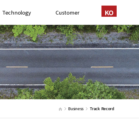
KO
Technology
Customer
Certification
Contact
New Technology
Recruit
Patents
onstruction Method
quipment in stock
Business
Track Record