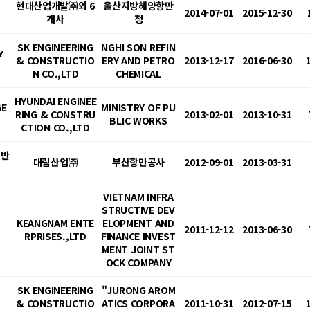
현대산업개발㈜외 6
울산지방해양항만
2014-07-01
2015-12-30
개사
청
SK ENGINEERING
NGHI SON REFIN
Y
& CONSTRUCTIO
ERY AND PETRO
2013-12-17
2016-06-30
N CO.,LTD
CHEMICAL
HYUNDAI ENGINEE
GE
MINISTRY OF PU
RING & CONSTRU
2013-02-01
2013-10-31
BLIC WORKS
CTION CO.,LTD
지반
대림산업㈜
부산항만공사
2012-09-01
2013-03-31
VIETNAM INFRA
STRUCTIVE DEV
KEANGNAM ENTE
ELOPMENT AND
2011-12-12
2013-06-30
RPRISES.,LTD
FINANCE INVEST
MENT JOINT ST
OCK COMPANY
SK ENGINEERING
"JURONG AROM
& CONSTRUCTIO
ATICS CORPORA
2011-10-31
2012-07-15