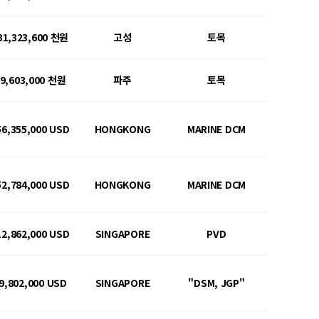
31,323,600 천원
고성
토목
9,603,000 천원
파주
토목
56,355,000 USD
HONGKONG
MARINE DCM
52,784,000 USD
HONGKONG
MARINE DCM
12,862,000 USD
SINGAPORE
PVD
9,802,000 USD
SINGAPORE
"DSM, JGP"