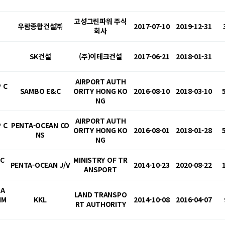
고성그린파워 주식
우람종합건설㈜
2017-07-10
2019-12-31
회사
SK건설
(주)이테크건설
2017-06-21
2018-01-31
AIRPORT AUTH
 C
SAMBO E&C
ORITY HONG KO
2016-08-10
2018-03-10
NG
AIRPORT AUTH
 C
PENTA-OCEAN CO
ORITY HONG KO
2016-08-01
2018-01-28
NS
NG
IC
MINISTRY OF TR
PENTA-OCEAN J/V
2014-10-23
2020-08-22
ANSPORT
BA
LAND TRANSPO
IM
KKL
2014-10-08
2016-04-07
RT AUTHORITY