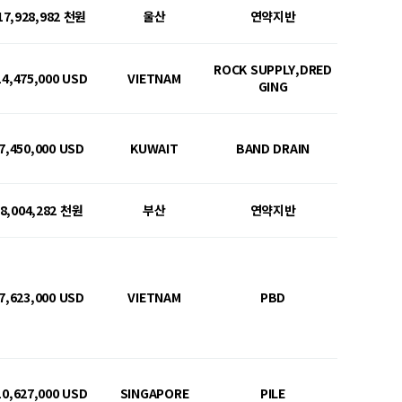
17,928,982 천원
울산
연약지반
ROCK SUPPLY,DRED
14,475,000 USD
VIETNAM
GING
7,450,000 USD
KUWAIT
BAND DRAIN
8,004,282 천원
부산
연약지반
7,623,000 USD
VIETNAM
PBD
10,627,000 USD
SINGAPORE
PILE